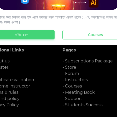
s to your email.
যার উপর ভিত্তি করে ইউ ওয়াই ল্যাবের সকল অনলাইন কোর্সে পাবেন ১০০% স্কলারশিপ! আসন নিশ্
জিঃ করুন এখনই।
রেজিঃ করুন
Courses
ional Links
Pages
ut us
- Subscriptions Package
ister
- Store
g
- Forum
ificate validation
- Instructors
ome instructor
- Courses
ms & rules
- Meeting Book
und policy
- Support
acy Policy
- Students Success