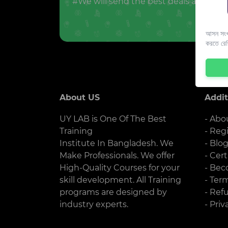
#We will send the best deals and offer
আসন সংখ্
করতে রে
About US
Addit
UY LAB is One Of The Best
- Abo
Training
- Reg
Institute In Bangladesh. We
- Blo
Make Professionals. We offer
- Cert
High-Quality Courses for your
- Bec
skill development. All Training
- Ter
programs are designed by
- Ref
industry experts.
- Priv