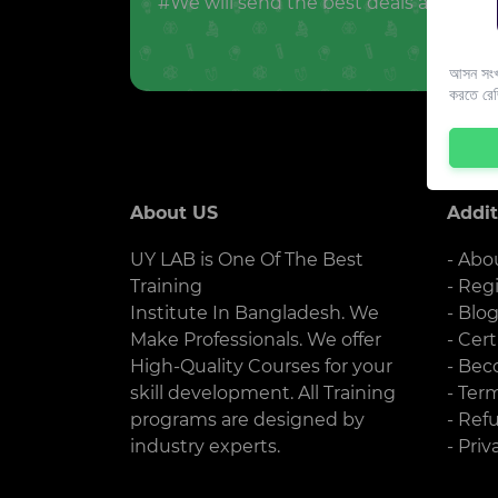
#We will send the best deals and offer
আসন সংখ্
করতে রে
About US
Addit
UY LAB is One Of The Best
- Abo
Training
- Reg
Institute In Bangladesh. We
- Blo
Make Professionals. We offer
- Cert
High-Quality Courses for your
- Bec
skill development. All Training
- Ter
programs are designed by
- Ref
industry experts.
- Priv