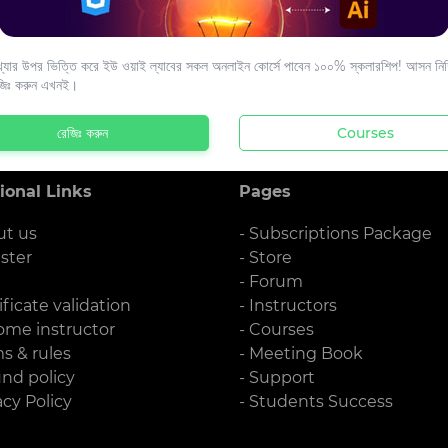
s to your email.
যার উপর ভিত্তি করে ইউ ওয়াই ল্যাবের সকল অনলাইন কোর্সে পাবেন ১০০% স্কলারশিপ! আসন নিশ্
জিঃ করুন এখনই।
রেজিঃ করুন
Courses
ional Links
Pages
ut us
- Subscriptions Package
ister
- Store
g
- Forum
ificate validation
- Instructors
ome instructor
- Courses
ms & rules
- Meeting Book
und policy
- Support
acy Policy
- Students Success