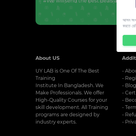
#We will send the best deals and offer
আসন সংখ্
করতে রে
About US
Addit
UY LAB is One Of The Best
- Abo
Training
- Reg
Institute In Bangladesh. We
- Blo
Make Professionals. We offer
- Cert
High-Quality Courses for your
- Bec
skill development. All Training
- Ter
programs are designed by
- Ref
industry experts.
- Priv