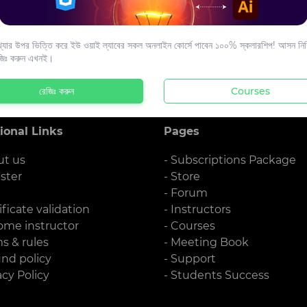
s to your email.
যার উপর ভিত্তি করে ইউ ওয়াই ল্যাবের সকল অনলাইন কোর্সে পাবেন ১০০% স্কলারশিপ! আসন নিশ্
জিঃ করুন এখনই।
রেজিঃ করুন
Courses
ional Links
Pages
ut us
- Subscriptions Package
ister
- Store
g
- Forum
ificate validation
- Instructors
ome instructor
- Courses
ms & rules
- Meeting Book
und policy
- Support
acy Policy
- Students Success