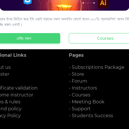
s to your email.
যার উপর ভিত্তি করে ইউ ওয়াই ল্যাবের সকল অনলাইন কোর্সে পাবেন ১০০% স্কলারশিপ! আসন নিশ্
জিঃ করুন এখনই।
রেজিঃ করুন
Courses
ional Links
Pages
ut us
- Subscriptions Package
ister
- Store
g
- Forum
ificate validation
- Instructors
ome instructor
- Courses
ms & rules
- Meeting Book
und policy
- Support
acy Policy
- Students Success