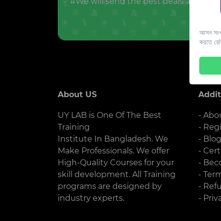
#We will send the best deals and offer
আসন সংখ্
করতে রে
About US
Addit
UY LAB is One Of The Best
- Abo
Training
- Reg
Institute In Bangladesh. We
- Blo
Make Professionals. We offer
- Cert
High-Quality Courses for your
- Bec
skill development. All Training
- Ter
programs are designed by
- Ref
industry experts.
- Priv