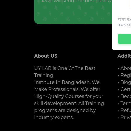
#We will send the best deals and offer
আসন সংখ্
করতে রে
About US
Addit
UY LAB is One Of The Best
- Abo
Training
- Reg
Institute In Bangladesh. We
- Blo
Make Professionals. We offer
- Cert
High-Quality Courses for your
- Bec
skill development. All Training
- Ter
programs are designed by
- Ref
industry experts.
- Priv