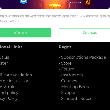
s to your email.
যার উপর ভিত্তি করে ইউ ওয়াই ল্যাবের সকল অনলাইন কোর্সে পাবেন ১০০% স্কলারশিপ! আসন নিশ্
জিঃ করুন এখনই।
রেজিঃ করুন
Courses
ional Links
Pages
ut us
- Subscriptions Package
ister
- Store
g
- Forum
ificate validation
- Instructors
ome instructor
- Courses
ms & rules
- Meeting Book
und policy
- Support
acy Policy
- Students Success