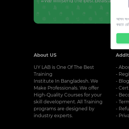
#We will send the best deals and offer
আসন সংখ্
করতে রে
About US
Addit
UY LAB is One Of The Best
- Abo
Training
- Reg
Institute In Bangladesh. We
- Blo
Make Professionals. We offer
- Cert
High-Quality Courses for your
- Bec
skill development. All Training
- Ter
programs are designed by
- Ref
industry experts.
- Priv