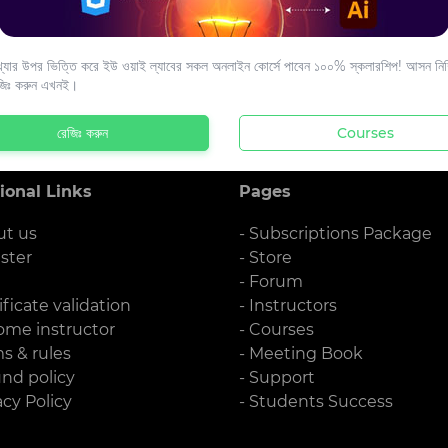
s to your email.
যার উপর ভিত্তি করে ইউ ওয়াই ল্যাবের সকল অনলাইন কোর্সে পাবেন ১০০% স্কলারশিপ! আসন নিশ্
জিঃ করুন এখনই।
রেজিঃ করুন
Courses
ional Links
Pages
ut us
- Subscriptions Package
ister
- Store
g
- Forum
ificate validation
- Instructors
ome instructor
- Courses
ms & rules
- Meeting Book
und policy
- Support
acy Policy
- Students Success