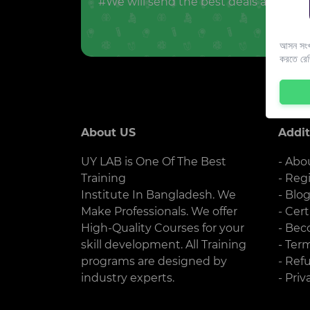
#We will send the best deals and offer
আসন সংখ্
করতে রে
About US
Addit
UY LAB is One Of The Best
- Abo
Training
- Reg
Institute In Bangladesh. We
- Blo
Make Professionals. We offer
- Cert
High-Quality Courses for your
- Bec
skill development. All Training
- Ter
programs are designed by
- Ref
industry experts.
- Priv