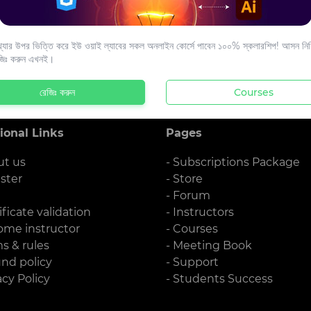
s to your email.
যার উপর ভিত্তি করে ইউ ওয়াই ল্যাবের সকল অনলাইন কোর্সে পাবেন ১০০% স্কলারশিপ! আসন নিশ্
জিঃ করুন এখনই।
রেজিঃ করুন
Courses
ional Links
Pages
ut us
- Subscriptions Package
ister
- Store
g
- Forum
ificate validation
- Instructors
ome instructor
- Courses
ms & rules
- Meeting Book
und policy
- Support
acy Policy
- Students Success