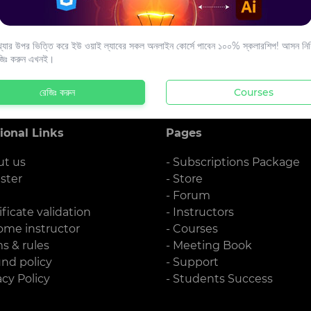
s to your email.
যার উপর ভিত্তি করে ইউ ওয়াই ল্যাবের সকল অনলাইন কোর্সে পাবেন ১০০% স্কলারশিপ! আসন নিশ্
জিঃ করুন এখনই।
রেজিঃ করুন
Courses
ional Links
Pages
ut us
- Subscriptions Package
ister
- Store
g
- Forum
ificate validation
- Instructors
ome instructor
- Courses
ms & rules
- Meeting Book
und policy
- Support
acy Policy
- Students Success