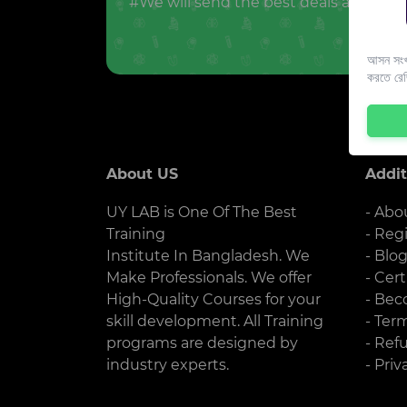
#We will send the best deals and offer
আসন সংখ্
করতে রে
About US
Addit
UY LAB is One Of The Best
- Abo
Training
- Reg
Institute In Bangladesh. We
- Blo
Make Professionals. We offer
- Cert
High-Quality Courses for your
- Bec
skill development. All Training
- Ter
programs are designed by
- Ref
industry experts.
- Priv