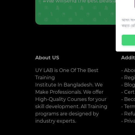
#We will send the best deals and offer
আসন সংখ্
করতে রে
About US
Addit
UY LAB is One Of The Best
- Abo
Training
- Reg
Institute In Bangladesh. We
- Blo
Make Professionals. We offer
- Cert
High-Quality Courses for your
- Bec
skill development. All Training
- Ter
programs are designed by
- Ref
industry experts.
- Priv