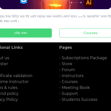
s to your email.
যার উপর ভিত্তি করে ইউ ওয়াই ল্যাবের সকল অনলাইন কোর্সে পাবেন ১০০% স্কলারশিপ! আসন নিশ্
জিঃ করুন এখনই।
রেজিঃ করুন
Courses
ional Links
Pages
ut us
- Subscriptions Package
ister
- Store
g
- Forum
ificate validation
- Instructors
ome instructor
- Courses
ms & rules
- Meeting Book
und policy
- Support
acy Policy
- Students Success