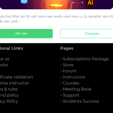
s to your email.
যার উপর ভিত্তি করে ইউ ওয়াই ল্যাবের সকল অনলাইন কোর্সে পাবেন ১০০% স্কলারশিপ! আসন নিশ্
জিঃ করুন এখনই।
রেজিঃ করুন
Courses
ional Links
Pages
ut us
- Subscriptions Package
ister
- Store
g
- Forum
ificate validation
- Instructors
ome instructor
- Courses
ms & rules
- Meeting Book
und policy
- Support
acy Policy
- Students Success