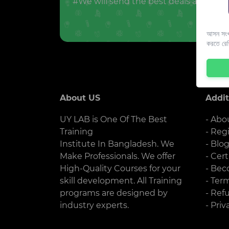
#We will send the best deals and offer
আসন সংখ্
করতে রে
About US
Addit
UY LAB is One Of The Best
- Abo
Training
- Reg
Institute In Bangladesh. We
- Blo
Make Professionals. We offer
- Cert
High-Quality Courses for your
- Bec
skill development. All Training
- Ter
programs are designed by
- Ref
industry experts.
- Priv