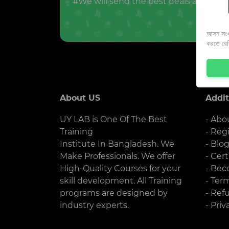
#We will send the best deals and offer
আসন সংখ্
করতে রে
About US
Addit
UY LAB is One Of The Best
- Abo
Training
- Reg
Institute In Bangladesh. We
- Blo
Make Professionals. We offer
- Cert
High-Quality Courses for your
- Bec
skill development. All Training
- Ter
programs are designed by
- Ref
industry experts.
- Priv