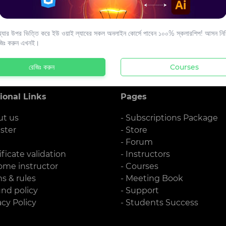
s to your email.
যার উপর ভিত্তি করে ইউ ওয়াই ল্যাবের সকল অনলাইন কোর্সে পাবেন ১০০% স্কলারশিপ! আসন নিশ্
জিঃ করুন এখনই।
রেজিঃ করুন
Courses
ional Links
Pages
ut us
- Subscriptions Package
ister
- Store
g
- Forum
ificate validation
- Instructors
ome instructor
- Courses
ms & rules
- Meeting Book
und policy
- Support
acy Policy
- Students Success