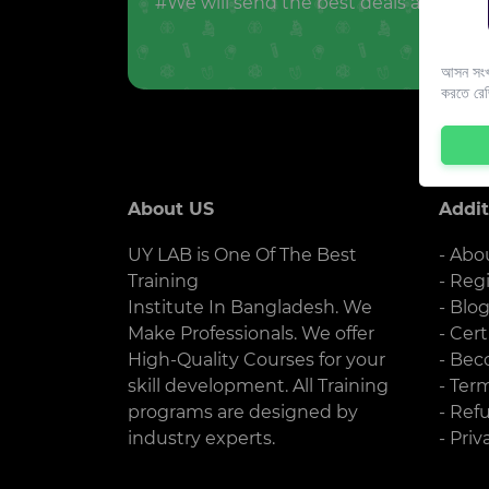
#We will send the best deals and offer
আসন সংখ্
করতে রে
About US
Addit
UY LAB is One Of The Best
- Abo
Training
- Reg
Institute In Bangladesh. We
- Blo
Make Professionals. We offer
- Cert
High-Quality Courses for your
- Bec
skill development. All Training
- Ter
programs are designed by
- Ref
industry experts.
- Priv