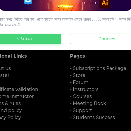
s to your email.
যার উপর ভিত্তি করে ইউ ওয়াই ল্যাবের সকল অনলাইন কোর্সে পাবেন ১০০% স্কলারশিপ! আসন নিশ্
জিঃ করুন এখনই।
রেজিঃ করুন
Courses
ional Links
Pages
ut us
- Subscriptions Package
ister
- Store
g
- Forum
ificate validation
- Instructors
ome instructor
- Courses
ms & rules
- Meeting Book
und policy
- Support
acy Policy
- Students Success