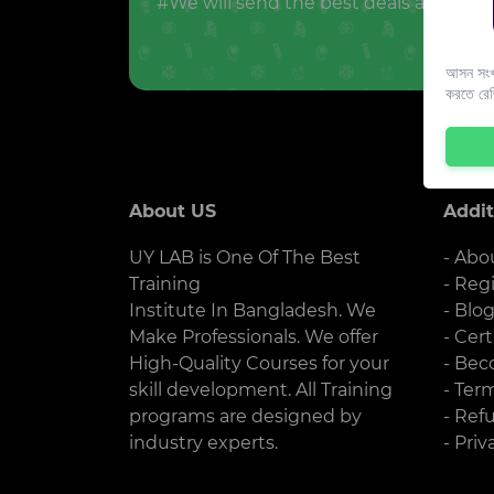
#We will send the best deals and offer
আসন সংখ্
করতে রে
About US
Addit
UY LAB is One Of The Best
- Abo
Training
- Reg
Institute In Bangladesh. We
- Blo
Make Professionals. We offer
- Cert
High-Quality Courses for your
- Bec
skill development. All Training
- Ter
programs are designed by
- Ref
industry experts.
- Priv