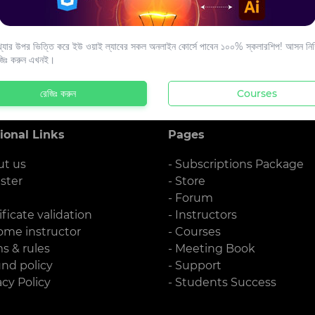
s to your email.
যার উপর ভিত্তি করে ইউ ওয়াই ল্যাবের সকল অনলাইন কোর্সে পাবেন ১০০% স্কলারশিপ! আসন নিশ্
জিঃ করুন এখনই।
রেজিঃ করুন
Courses
ional Links
Pages
ut us
- Subscriptions Package
ister
- Store
g
- Forum
ificate validation
- Instructors
ome instructor
- Courses
ms & rules
- Meeting Book
und policy
- Support
acy Policy
- Students Success