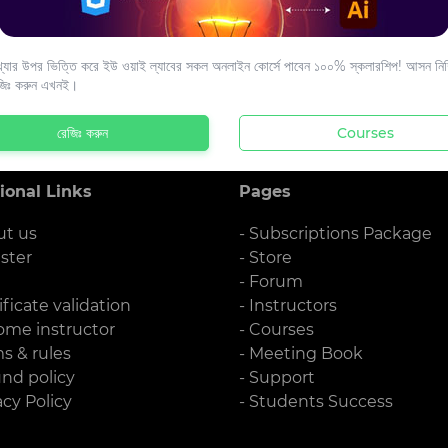
s to your email.
যার উপর ভিত্তি করে ইউ ওয়াই ল্যাবের সকল অনলাইন কোর্সে পাবেন ১০০% স্কলারশিপ! আসন নিশ্
জিঃ করুন এখনই।
রেজিঃ করুন
Courses
ional Links
Pages
ut us
- Subscriptions Package
ister
- Store
g
- Forum
ificate validation
- Instructors
ome instructor
- Courses
ms & rules
- Meeting Book
und policy
- Support
acy Policy
- Students Success