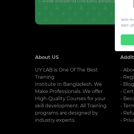
#We will send the best deals and offer
আসন সংখ্
করতে রে
About US
Addit
UY LAB is One Of The Best
- Abo
Training
- Reg
Institute In Bangladesh. We
- Blo
Make Professionals. We offer
- Cert
High-Quality Courses for your
- Bec
skill development. All Training
- Ter
programs are designed by
- Ref
industry experts.
- Priv