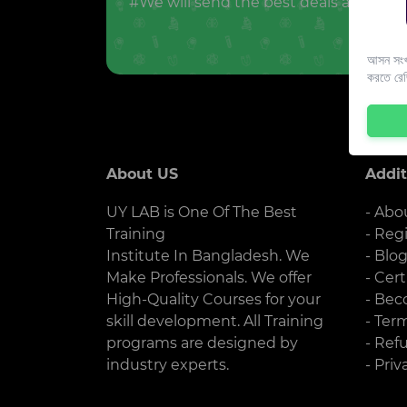
#We will send the best deals and offer
আসন সংখ্
করতে রে
About US
Addit
UY LAB is One Of The Best
- Abo
Training
- Reg
Institute In Bangladesh. We
- Blo
Make Professionals. We offer
- Cert
High-Quality Courses for your
- Bec
skill development. All Training
- Ter
programs are designed by
- Ref
industry experts.
- Priv