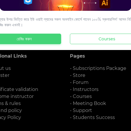
s to your email.
যার উপর ভিত্তি করে ইউ ওয়াই ল্যাবের সকল অনলাইন কোর্সে পাবেন ১০০% স্কলারশিপ! আসন নিশ্
জিঃ করুন এখনই।
রেজিঃ করুন
Courses
ional Links
Pages
ut us
- Subscriptions Package
ister
- Store
g
- Forum
ificate validation
- Instructors
ome instructor
- Courses
ms & rules
- Meeting Book
und policy
- Support
acy Policy
- Students Success