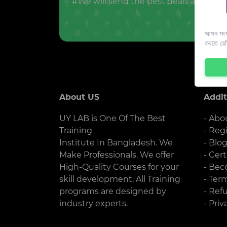
#We will send the best deals and offer
আসন সংখ্
করতে রে
About US
Addit
UY LAB is One Of The Best
- Abo
Training
- Reg
Institute In Bangladesh. We
- Blo
Make Professionals. We offer
- Cert
High-Quality Courses for your
- Bec
skill development. All Training
- Ter
programs are designed by
- Ref
industry experts.
- Priv