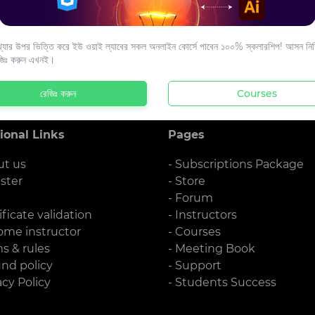
s to your email.
যার উপর ভিত্তি করে ইউ ওয়াই ল্যাবের সকল অনলাইন কোর্সে পাবেন ১০০% স্কলারশিপ! আসন নিশ্
জিঃ করুন এখনই।
রেজিঃ করুন
Courses
ional Links
Pages
ut us
- Subscriptions Package
ister
- Store
g
- Forum
ificate validation
- Instructors
ome instructor
- Courses
ms & rules
- Meeting Book
und policy
- Support
acy Policy
- Students Success