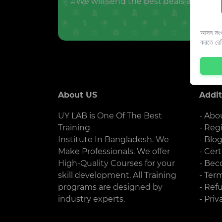
#We will send the best deals and offer
আসন সংখ্
করতে রে
About US
Addit
UY LAB is One Of The Best
- Abo
Training
- Reg
Institute In Bangladesh. We
- Blo
Make Professionals. We offer
- Cert
High-Quality Courses for your
- Bec
skill development. All Training
- Ter
programs are designed by
- Ref
industry experts.
- Priv