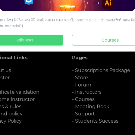
s to your email.
যার উপর ভিত্তি করে ইউ ওয়াই ল্যাবের সকল অনলাইন কোর্সে পাবেন ১০০% স্কলারশিপ! আসন নিশ্
জিঃ করুন এখনই।
রেজিঃ করুন
Courses
ional Links
Pages
ut us
- Subscriptions Package
ister
- Store
g
- Forum
ificate validation
- Instructors
ome instructor
- Courses
ms & rules
- Meeting Book
und policy
- Support
acy Policy
- Students Success