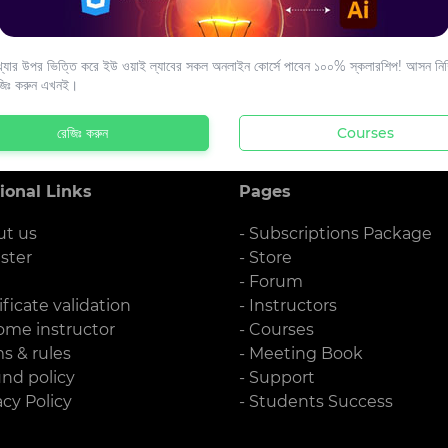
s to your email.
যার উপর ভিত্তি করে ইউ ওয়াই ল্যাবের সকল অনলাইন কোর্সে পাবেন ১০০% স্কলারশিপ! আসন নিশ্
জিঃ করুন এখনই।
রেজিঃ করুন
Courses
ional Links
Pages
ut us
- Subscriptions Package
ister
- Store
g
- Forum
ificate validation
- Instructors
ome instructor
- Courses
ms & rules
- Meeting Book
und policy
- Support
acy Policy
- Students Success