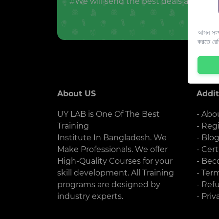
#We will send the best deals and offer
আসন সংখ্
করতে রে
About US
Addit
UY LAB is One Of The Best
- Abo
Training
- Reg
Institute In Bangladesh. We
- Blo
Make Professionals. We offer
- Cert
High-Quality Courses for your
- Bec
skill development. All Training
- Ter
programs are designed by
- Ref
industry experts.
- Priv