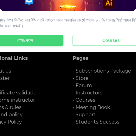
s to your email.
যার উপর ভিত্তি করে ইউ ওয়াই ল্যাবের সকল অনলাইন কোর্সে পাবেন ১০০% স্কলারশিপ! আসন নিশ্
জিঃ করুন এখনই।
রেজিঃ করুন
Courses
ional Links
Pages
ut us
- Subscriptions Package
ister
- Store
g
- Forum
ificate validation
- Instructors
ome instructor
- Courses
ms & rules
- Meeting Book
und policy
- Support
acy Policy
- Students Success