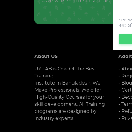
#We will send the best deals and offer
আসন সংখ্
করতে রে
About US
Addit
UY LAB is One Of The Best
- Abo
Training
- Reg
Institute In Bangladesh. We
- Blo
Make Professionals. We offer
- Cert
High-Quality Courses for your
- Bec
skill development. All Training
- Ter
programs are designed by
- Ref
industry experts.
- Priv