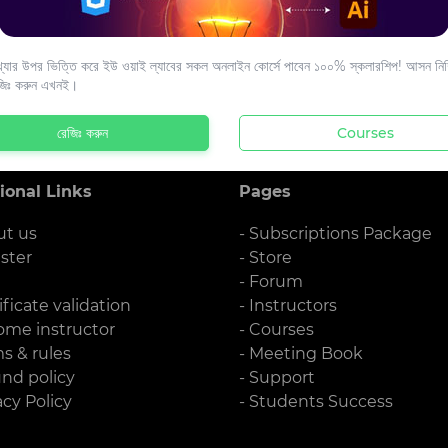
s to your email.
যার উপর ভিত্তি করে ইউ ওয়াই ল্যাবের সকল অনলাইন কোর্সে পাবেন ১০০% স্কলারশিপ! আসন নিশ্
জিঃ করুন এখনই।
রেজিঃ করুন
Courses
ional Links
Pages
ut us
- Subscriptions Package
ister
- Store
g
- Forum
ificate validation
- Instructors
ome instructor
- Courses
ms & rules
- Meeting Book
und policy
- Support
acy Policy
- Students Success