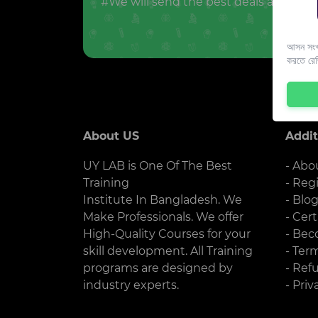
#We will send the best deals and offer
আসন সংখ্
করতে রে
About US
Addit
UY LAB is One Of The Best
- Abo
Training
- Reg
Institute In Bangladesh. We
- Blo
Make Professionals. We offer
- Cert
High-Quality Courses for your
- Bec
skill development. All Training
- Ter
programs are designed by
- Ref
industry experts.
- Priv