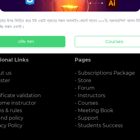
s to your email.
যার উপর ভিত্তি করে ইউ ওয়াই ল্যাবের সকল অনলাইন কোর্সে পাবেন ১০০% স্কলারশিপ! আসন নিশ্
জিঃ করুন এখনই।
রেজিঃ করুন
Courses
ional Links
Pages
ut us
- Subscriptions Package
ister
- Store
g
- Forum
ificate validation
- Instructors
ome instructor
- Courses
ms & rules
- Meeting Book
und policy
- Support
acy Policy
- Students Success