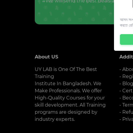
#We will send the best deals and offer
আসন সংখ্
করতে রে
About US
Addit
UY LAB is One Of The Best
- Abo
Training
- Reg
Institute In Bangladesh. We
- Blo
Make Professionals. We offer
- Cert
High-Quality Courses for your
- Bec
skill development. All Training
- Ter
programs are designed by
- Ref
industry experts.
- Priv