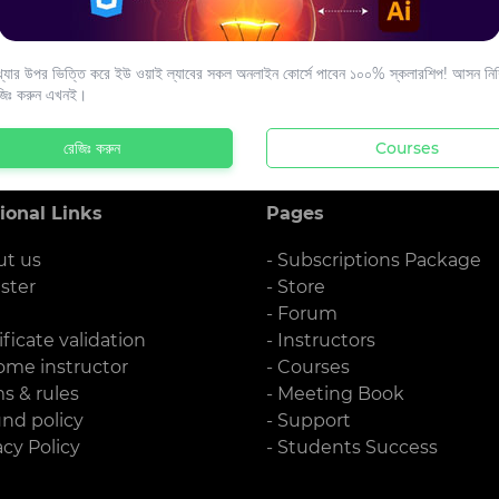
s to your email.
যার উপর ভিত্তি করে ইউ ওয়াই ল্যাবের সকল অনলাইন কোর্সে পাবেন ১০০% স্কলারশিপ! আসন নিশ্
জিঃ করুন এখনই।
রেজিঃ করুন
Courses
ional Links
Pages
ut us
- Subscriptions Package
ister
- Store
g
- Forum
ificate validation
- Instructors
ome instructor
- Courses
ms & rules
- Meeting Book
und policy
- Support
acy Policy
- Students Success