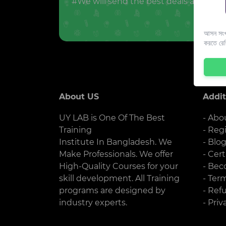
#We will send the best deals and offer
আসন সংখ্
করতে রে
About US
Addit
UY LAB is One Of The Best
- Abo
Training
- Reg
Institute In Bangladesh. We
- Blo
Make Professionals. We offer
- Cert
High-Quality Courses for your
- Bec
skill development. All Training
- Ter
programs are designed by
- Ref
industry experts.
- Priv