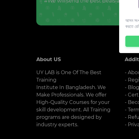
#We will send the best deals and offer
আসন সংখ্
করতে রে
About US
Addit
UY LAB is One Of The Best
- Abo
Training
- Reg
Institute In Bangladesh. We
- Blo
Make Professionals. We offer
- Cert
High-Quality Courses for your
- Bec
skill development. All Training
- Ter
programs are designed by
- Ref
industry experts.
- Priv