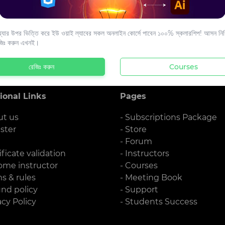
s to your email.
যার উপর ভিত্তি করে ইউ ওয়াই ল্যাবের সকল অনলাইন কোর্সে পাবেন ১০০% স্কলারশিপ! আসন নিশ্
জিঃ করুন এখনই।
রেজিঃ করুন
Courses
ional Links
Pages
ut us
- Subscriptions Package
ister
- Store
g
- Forum
ificate validation
- Instructors
ome instructor
- Courses
ms & rules
- Meeting Book
und policy
- Support
acy Policy
- Students Success