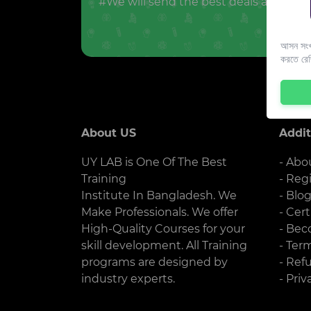
#We will send the best deals and offer
আসন সংখ্
করতে রে
About US
Addit
UY LAB is One Of The Best
- Abo
Training
- Reg
Institute In Bangladesh. We
- Blo
Make Professionals. We offer
- Cert
High-Quality Courses for your
- Bec
skill development. All Training
- Ter
programs are designed by
- Ref
industry experts.
- Priv