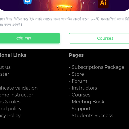
s to your email.
যার উপর ভিত্তি করে ইউ ওয়াই ল্যাবের সকল অনলাইন কোর্সে পাবেন ১০০% স্কলারশিপ! আসন নিশ্
জিঃ করুন এখনই।
রেজিঃ করুন
Courses
ional Links
Pages
ut us
- Subscriptions Package
ister
- Store
g
- Forum
ificate validation
- Instructors
ome instructor
- Courses
ms & rules
- Meeting Book
und policy
- Support
acy Policy
- Students Success