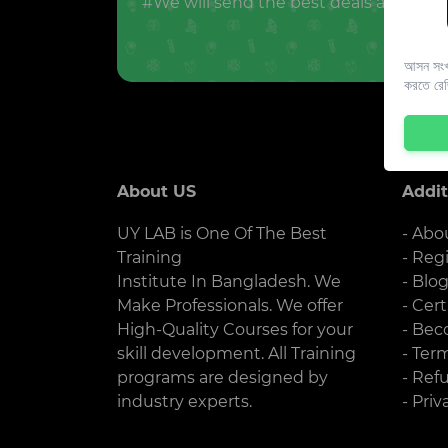
#We will send the best deals and offer
আসন সংখ্
করতে রে
About US
Addit
UY LAB is One Of The Best
- Abo
Training
- Reg
Institute In Bangladesh. We
- Blo
Make Professionals. We offer
- Cert
High-Quality Courses for your
- Bec
skill development. All Training
- Ter
programs are designed by
- Ref
industry experts.
- Priv