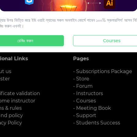
s to your email.
যার উপর ভিত্তি করে ইউ ওয়াই ল্যাবের সকল অনলাইন কোর্সে পাবেন ১০০% স্কলারশিপ! আসন নিশ্
জিঃ করুন এখনই।
রেজিঃ করুন
Courses
ional Links
Pages
ut us
- Subscriptions Package
ister
- Store
g
- Forum
ificate validation
- Instructors
ome instructor
- Courses
ms & rules
- Meeting Book
und policy
- Support
acy Policy
- Students Success