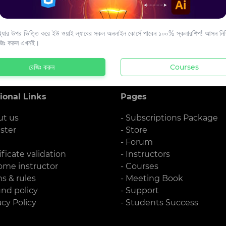
s to your email.
যার উপর ভিত্তি করে ইউ ওয়াই ল্যাবের সকল অনলাইন কোর্সে পাবেন ১০০% স্কলারশিপ! আসন নিশ্
জিঃ করুন এখনই।
রেজিঃ করুন
Courses
ional Links
Pages
ut us
- Subscriptions Package
ister
- Store
g
- Forum
ificate validation
- Instructors
ome instructor
- Courses
ms & rules
- Meeting Book
und policy
- Support
acy Policy
- Students Success