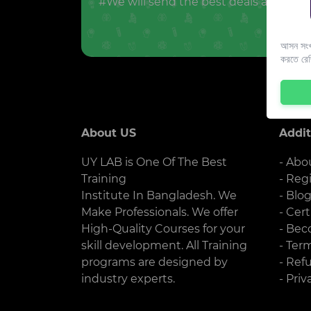
#We will send the best deals and offer
আসন সংখ্
করতে রে
About US
Addit
UY LAB is One Of The Best
- Abo
Training
- Reg
Institute In Bangladesh. We
- Blo
Make Professionals. We offer
- Cert
High-Quality Courses for your
- Bec
skill development. All Training
- Ter
programs are designed by
- Ref
industry experts.
- Priv