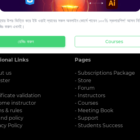
s to your email.
যার উপর ভিত্তি করে ইউ ওয়াই ল্যাবের সকল অনলাইন কোর্সে পাবেন ১০০% স্কলারশিপ! আসন নিশ্
জিঃ করুন এখনই।
রেজিঃ করুন
Courses
ional Links
Pages
ut us
- Subscriptions Package
ister
- Store
g
- Forum
ificate validation
- Instructors
ome instructor
- Courses
ms & rules
- Meeting Book
und policy
- Support
acy Policy
- Students Success