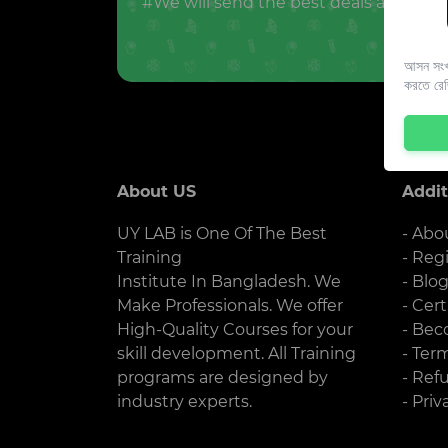
#We will send the best deals and offer
আসন সংখ্
করতে রে
About US
Addit
UY LAB is One Of The Best
- Abo
Training
- Reg
Institute In Bangladesh. We
- Blo
Make Professionals. We offer
- Cert
High-Quality Courses for your
- Bec
skill development. All Training
- Ter
programs are designed by
- Ref
industry experts.
- Priv