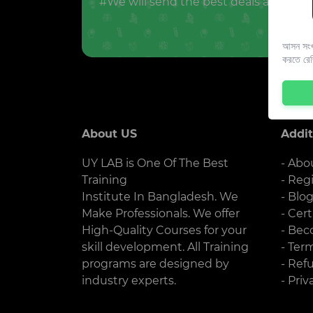
#We will send the best deals and offer
আসন সংখ্
করতে রে
About US
Addit
UY LAB is One Of The Best
- Abo
Training
- Reg
Institute In Bangladesh. We
- Blo
Make Professionals. We offer
- Cert
High-Quality Courses for your
- Bec
skill development. All Training
- Ter
programs are designed by
- Ref
industry experts.
- Priv