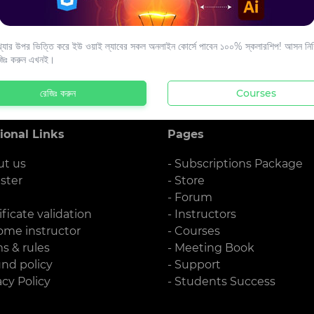
s to your email.
যার উপর ভিত্তি করে ইউ ওয়াই ল্যাবের সকল অনলাইন কোর্সে পাবেন ১০০% স্কলারশিপ! আসন নিশ্
জিঃ করুন এখনই।
রেজিঃ করুন
Courses
ional Links
Pages
ut us
- Subscriptions Package
ister
- Store
g
- Forum
ificate validation
- Instructors
ome instructor
- Courses
ms & rules
- Meeting Book
und policy
- Support
acy Policy
- Students Success