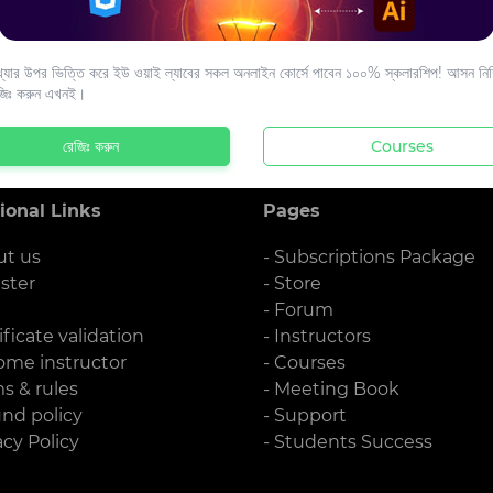
s to your email.
যার উপর ভিত্তি করে ইউ ওয়াই ল্যাবের সকল অনলাইন কোর্সে পাবেন ১০০% স্কলারশিপ! আসন নিশ্
জিঃ করুন এখনই।
রেজিঃ করুন
Courses
ional Links
Pages
ut us
- Subscriptions Package
ister
- Store
g
- Forum
ificate validation
- Instructors
ome instructor
- Courses
ms & rules
- Meeting Book
und policy
- Support
acy Policy
- Students Success