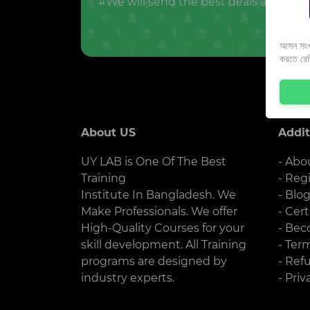
#We will send the best deals and offer
আসন সংখ্
করতে রে
About US
Addit
UY LAB is One Of The Best
- Abo
Training
- Reg
Institute In Bangladesh. We
- Blo
Make Professionals. We offer
- Cert
High-Quality Courses for your
- Bec
skill development. All Training
- Ter
programs are designed by
- Ref
industry experts.
- Priv