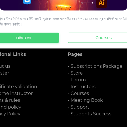
s to your email.
যার উপর ভিত্তি করে ইউ ওয়াই ল্যাবের সকল অনলাইন কোর্সে পাবেন ১০০% স্কলারশিপ! আসন নিশ্
জিঃ করুন এখনই।
রেজিঃ করুন
Courses
ional Links
Pages
ut us
- Subscriptions Package
ister
- Store
g
- Forum
ificate validation
- Instructors
ome instructor
- Courses
ms & rules
- Meeting Book
und policy
- Support
acy Policy
- Students Success