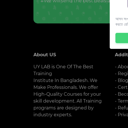
#We will send the best deals and offer
আসন সংখ্
করতে রে
About US
Addit
UY LAB is One Of The Best
- Abo
Training
- Reg
Institute In Bangladesh. We
- Blo
Make Professionals. We offer
- Cert
High-Quality Courses for your
- Bec
skill development. All Training
- Ter
programs are designed by
- Ref
industry experts.
- Priv