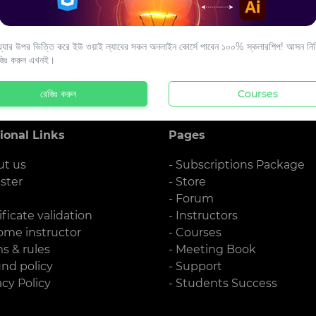
s to your email.
যার উপর ভিত্তি করে ইউ ওয়াই ল্যাবের সকল অনলাইন কোর্সে পাবেন ১০০% স্কলারশিপ! আসন নিশ্
জিঃ করুন এখনই।
রেজিঃ করুন
Courses
ional Links
Pages
ut us
- Subscriptions Package
ister
- Store
g
- Forum
ificate validation
- Instructors
ome instructor
- Courses
ms & rules
- Meeting Book
und policy
- Support
acy Policy
- Students Success