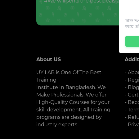
#We will send the best deals and offer
আসন সংখ্
করতে রে
About US
Addit
UY LAB is One Of The Best
- Abo
Training
- Reg
Institute In Bangladesh. We
- Blo
Make Professionals. We offer
- Cert
High-Quality Courses for your
- Bec
skill development. All Training
- Ter
programs are designed by
- Ref
industry experts.
- Priv