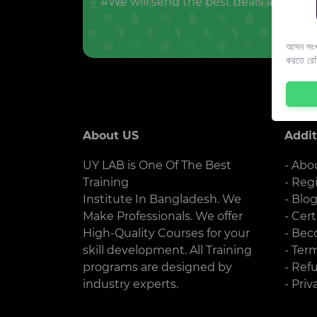
#We will send the best deals and offer
আসন সংখ্
করতে রে
About US
Addit
UY LAB is One Of The Best
- Abo
Training
- Reg
Institute In Bangladesh. We
- Blo
Make Professionals. We offer
- Cert
High-Quality Courses for your
- Bec
skill development. All Training
- Ter
programs are designed by
- Ref
industry experts.
- Priv