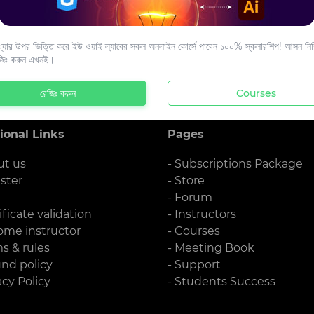
s to your email.
যার উপর ভিত্তি করে ইউ ওয়াই ল্যাবের সকল অনলাইন কোর্সে পাবেন ১০০% স্কলারশিপ! আসন নিশ্
জিঃ করুন এখনই।
রেজিঃ করুন
Courses
ional Links
Pages
ut us
- Subscriptions Package
ister
- Store
g
- Forum
ificate validation
- Instructors
ome instructor
- Courses
ms & rules
- Meeting Book
und policy
- Support
acy Policy
- Students Success