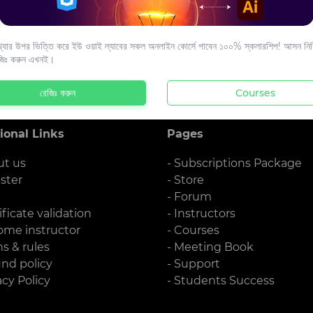
s to your email.
যার উপর ভিত্তি করে ইউ ওয়াই ল্যাবের সকল অনলাইন কোর্সে পাবেন ১০০% স্কলারশিপ! আসন নিশ্
জিঃ করুন এখনই।
রেজিঃ করুন
Courses
ional Links
Pages
ut us
- Subscriptions Package
ister
- Store
g
- Forum
ificate validation
- Instructors
ome instructor
- Courses
ms & rules
- Meeting Book
und policy
- Support
acy Policy
- Students Success