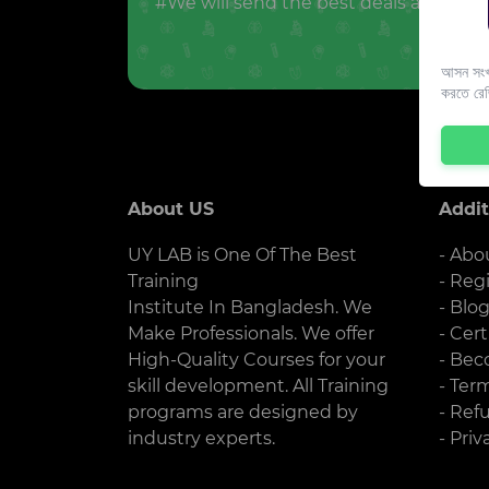
#We will send the best deals and offer
আসন সংখ্
করতে রে
About US
Addit
UY LAB is One Of The Best
- Abo
Training
- Reg
Institute In Bangladesh. We
- Blo
Make Professionals. We offer
- Cert
High-Quality Courses for your
- Bec
skill development. All Training
- Ter
programs are designed by
- Ref
industry experts.
- Priv