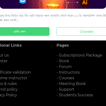
s to your email.
যার উপর ভিত্তি করে ইউ ওয়াই ল্যাবের সকল অনলাইন কোর্সে পাবেন ১০০% স্কলারশিপ! আসন নিশ্
জিঃ করুন এখনই।
রেজিঃ করুন
Courses
ional Links
Pages
ut us
- Subscriptions Package
ister
- Store
g
- Forum
ificate validation
- Instructors
ome instructor
- Courses
ms & rules
- Meeting Book
und policy
- Support
acy Policy
- Students Success