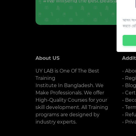
#We will send the best deals and offer
আসন সংখ্
করতে রে
About US
Addit
UY LAB is One Of The Best
- Abo
Training
- Reg
Institute In Bangladesh. We
- Blo
Make Professionals. We offer
- Cert
High-Quality Courses for your
- Bec
skill development. All Training
- Ter
programs are designed by
- Ref
industry experts.
- Priv