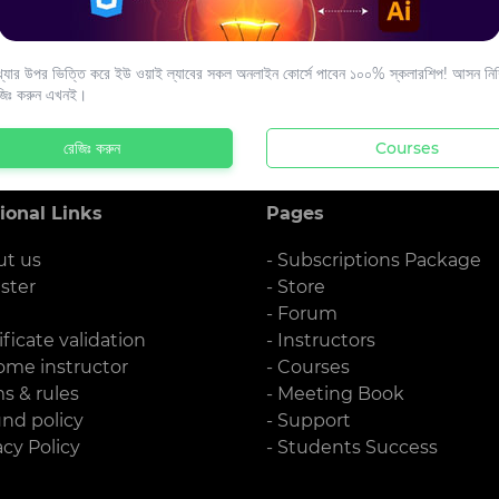
s to your email.
যার উপর ভিত্তি করে ইউ ওয়াই ল্যাবের সকল অনলাইন কোর্সে পাবেন ১০০% স্কলারশিপ! আসন নিশ্
জিঃ করুন এখনই।
রেজিঃ করুন
Courses
ional Links
Pages
ut us
- Subscriptions Package
ister
- Store
g
- Forum
ificate validation
- Instructors
ome instructor
- Courses
ms & rules
- Meeting Book
und policy
- Support
acy Policy
- Students Success