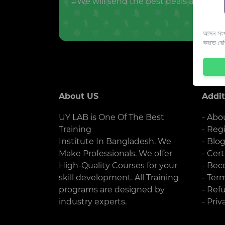
#We will send the best deals and offer
আসন সংখ্
করতে রে
About US
Addit
UY LAB is One Of The Best
- Abo
Training
- Reg
Institute In Bangladesh. We
- Blo
Make Professionals. We offer
- Cert
High-Quality Courses for your
- Bec
skill development. All Training
- Ter
programs are designed by
- Ref
industry experts.
- Priv