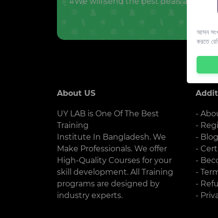
#We will send the best deals and offer
আসন সংখ্
করতে রে
About US
Addit
UY LAB is One Of The Best
- Abo
Training
- Reg
Institute In Bangladesh. We
- Blo
Make Professionals. We offer
- Cert
High-Quality Courses for your
- Bec
skill development. All Training
- Ter
programs are designed by
- Ref
industry experts.
- Priv