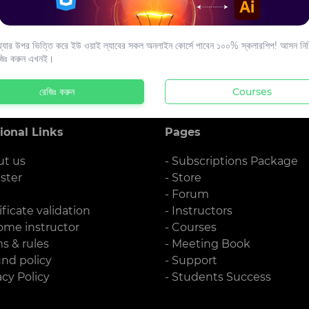
s to your email.
যার উপর ভিত্তি করে ইউ ওয়াই ল্যাবের সকল অনলাইন কোর্সে পাবেন ১০০% স্কলারশিপ! আসন নিশ্
জিঃ করুন এখনই।
রেজিঃ করুন
Courses
ional Links
Pages
ut us
- Subscriptions Package
ister
- Store
g
- Forum
ificate validation
- Instructors
ome instructor
- Courses
ms & rules
- Meeting Book
und policy
- Support
acy Policy
- Students Success