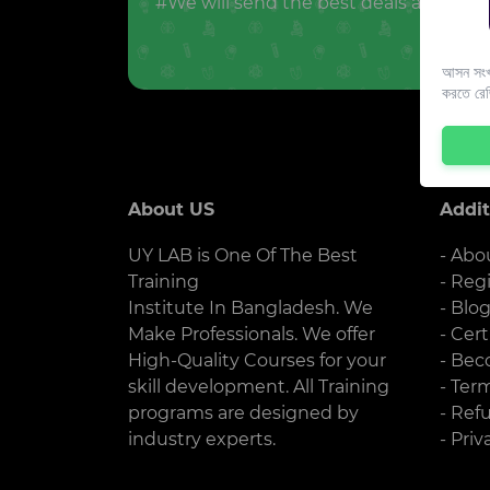
#We will send the best deals and offer
আসন সংখ্
করতে রে
About US
Addit
UY LAB is One Of The Best
- Abo
Training
- Reg
Institute In Bangladesh. We
- Blo
Make Professionals. We offer
- Cert
High-Quality Courses for your
- Bec
skill development. All Training
- Ter
programs are designed by
- Ref
industry experts.
- Priv