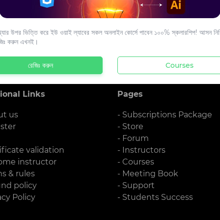
s to your email.
যার উপর ভিত্তি করে ইউ ওয়াই ল্যাবের সকল অনলাইন কোর্সে পাবেন ১০০% স্কলারশিপ! আসন নিশ্
জিঃ করুন এখনই।
রেজিঃ করুন
Courses
ional Links
Pages
ut us
- Subscriptions Package
ister
- Store
g
- Forum
ificate validation
- Instructors
ome instructor
- Courses
ms & rules
- Meeting Book
und policy
- Support
acy Policy
- Students Success