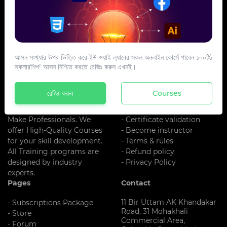
আসন সংখ্যার উপর ভিত্তি করে ইউ ওয়াই ল্যাবের সকল অনলাইন কোর্সে পাবেন ১০০%
স্কলারশিপ! আসন নিশ্চিত করতে রেজিঃ করুন এখনই।
About US
Additional Links
UY LAB is One Of The Best
- About us
রেজিঃ করুন
Courses
Training
- Register
Institute In Bangladesh. We
- Blog
Make Professionals. We
- Certificate validation
offer High-Quality Courses
- Become instructor
for your skill development.
- Terms & rules
All Training programs are
- Refund policy
designed by industry
- Privacy Policy
experts.
Pages
Contact
11 Bir Uttam AK Khandakar
- Subscriptions Package
Road, 31 Mohakhali
- Store
Commercial Area,
- Forum