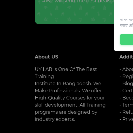
#We will send the best deals and offer
আসন সংখ্
করতে রে
About US
Addit
UY LAB is One Of The Best
- Abo
Training
- Reg
Institute In Bangladesh. We
- Blo
Make Professionals. We offer
- Cert
High-Quality Courses for your
- Bec
skill development. All Training
- Ter
programs are designed by
- Ref
industry experts.
- Priv