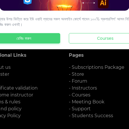
s to your email.
যার উপর ভিত্তি করে ইউ ওয়াই ল্যাবের সকল অনলাইন কোর্সে পাবেন ১০০% স্কলারশিপ! আসন নিশ্
জিঃ করুন এখনই।
রেজিঃ করুন
Courses
ional Links
Pages
ut us
- Subscriptions Package
ister
- Store
g
- Forum
ificate validation
- Instructors
ome instructor
- Courses
ms & rules
- Meeting Book
und policy
- Support
acy Policy
- Students Success