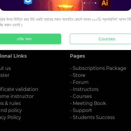
s to your email.
যার উপর ভিত্তি করে ইউ ওয়াই ল্যাবের সকল অনলাইন কোর্সে পাবেন ১০০% স্কলারশিপ! আসন নিশ্
জিঃ করুন এখনই।
রেজিঃ করুন
Courses
ional Links
Pages
ut us
- Subscriptions Package
ister
- Store
g
- Forum
ificate validation
- Instructors
ome instructor
- Courses
ms & rules
- Meeting Book
und policy
- Support
acy Policy
- Students Success