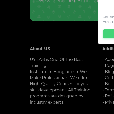
#We will send the best deals and offer
আসন সংখ্
করতে রে
About US
Addit
UY LAB is One Of The Best
- Abo
Training
- Reg
Institute In Bangladesh. We
- Blo
Make Professionals. We offer
- Cert
High-Quality Courses for your
- Bec
skill development. All Training
- Ter
programs are designed by
- Ref
industry experts.
- Priv