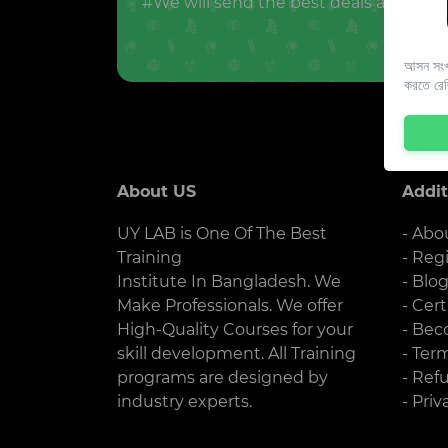
#We will send the best deals and offer
আসন সংখ্
করতে রে
About US
Addit
UY LAB is One Of The Best
- Abo
Training
- Reg
Institute In Bangladesh. We
- Blo
Make Professionals. We offer
- Cert
High-Quality Courses for your
- Bec
skill development. All Training
- Ter
programs are designed by
- Ref
industry experts.
- Priv