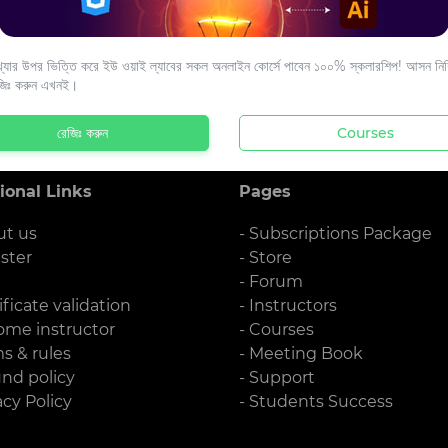
s to your email.
যার উপর ভিত্তি করে ইউ ওয়াই ল্যাবের সকল অনলাইন কোর্সে পাবেন ১০০% স্কলারশিপ! আসন নিশ্
জিঃ করুন এখনই।
রেজিঃ করুন
Courses
ional Links
Pages
ut us
- Subscriptions Package
ister
- Store
g
- Forum
ificate validation
- Instructors
ome instructor
- Courses
ms & rules
- Meeting Book
und policy
- Support
acy Policy
- Students Success