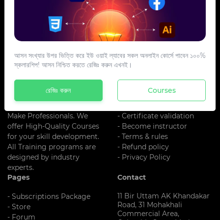
আসন সংখ্যার উপর ভিত্তি করে ইউ ওয়াই ল্যাবের সকল অনলাইন কোর্সে পাবেন ১০০%
স্কলারশিপ! আসন নিশ্চিত করতে রেজিঃ করুন এখনই।
About US
Additional Links
UY LAB is One Of The Best
- About us
রেজিঃ করুন
Courses
Training
- Register
Institute In Bangladesh. We
- Blog
Make Professionals. We
- Certificate validation
offer High-Quality Courses
- Become instructor
for your skill development.
- Terms & rules
All Training programs are
- Refund policy
designed by industry
- Privacy Policy
experts.
Pages
Contact
11 Bir Uttam AK Khandakar
- Subscriptions Package
Road, 31 Mohakhali
- Store
Commercial Area,
- Forum