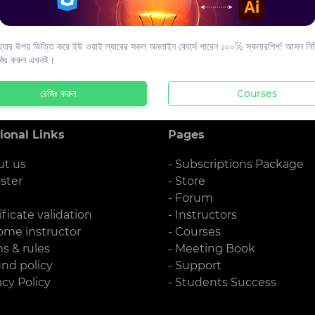
s to your email.
যার উপর ভিত্তি করে ইউ ওয়াই ল্যাবের সকল অনলাইন কোর্সে পাবেন ১০০% স্কলারশিপ! আসন নিশ্
জিঃ করুন এখনই।
রেজিঃ করুন
Courses
ional Links
Pages
ut us
- Subscriptions Package
ister
- Store
g
- Forum
ificate validation
- Instructors
ome instructor
- Courses
ms & rules
- Meeting Book
und policy
- Support
acy Policy
- Students Success