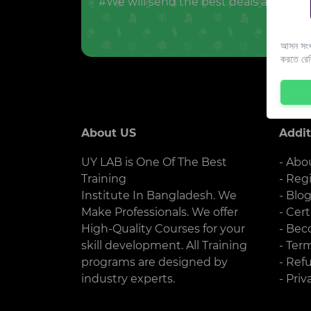
#We will send the best deals and offer
আসন সংখ্
করতে রে
About US
Addit
UY LAB is One Of The Best
- Abo
Training
- Reg
Institute In Bangladesh. We
- Blo
Make Professionals. We offer
- Cert
High-Quality Courses for your
- Bec
skill development. All Training
- Ter
programs are designed by
- Ref
industry experts.
- Priv