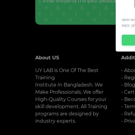
#We will send the best deals and offer
আসন সংখ্
করতে রে
About US
Addit
UY LAB is One Of The Best
- Abo
Training
- Reg
Institute In Bangladesh. We
- Blo
Make Professionals. We offer
- Cert
High-Quality Courses for your
- Bec
skill development. All Training
- Ter
programs are designed by
- Ref
industry experts.
- Priv