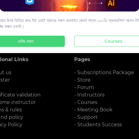
s to your email.
যার উপর ভিত্তি করে ইউ ওয়াই ল্যাবের সকল অনলাইন কোর্সে পাবেন ১০০% স্কলারশিপ! আসন নিশ্
জিঃ করুন এখনই।
রেজিঃ করুন
Courses
ional Links
Pages
ut us
- Subscriptions Package
ister
- Store
g
- Forum
ificate validation
- Instructors
ome instructor
- Courses
ms & rules
- Meeting Book
und policy
- Support
acy Policy
- Students Success