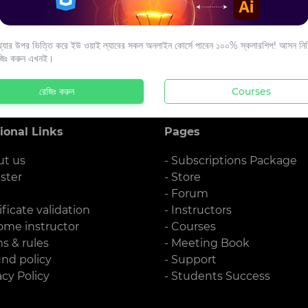
s to your email.
যার উপর ভিত্তি করে ইউ ওয়াই ল্যাবের সকল অনলাইন কোর্সে পাবেন ১০০% স্কলারশিপ! আসন নিশ্
জিঃ করুন এখনই।
রেজিঃ করুন
Courses
ional Links
Pages
ut us
- Subscriptions Package
ister
- Store
g
- Forum
ificate validation
- Instructors
ome instructor
- Courses
ms & rules
- Meeting Book
und policy
- Support
acy Policy
- Students Success