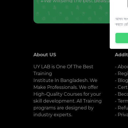
#We will send the best deals and offer
আসন সংখ্
করতে রে
About US
Addit
UY LAB is One Of The Best
- Abo
Training
- Reg
Institute In Bangladesh. We
- Blo
Make Professionals. We offer
- Cert
High-Quality Courses for your
- Bec
skill development. All Training
- Ter
programs are designed by
- Ref
industry experts.
- Priv