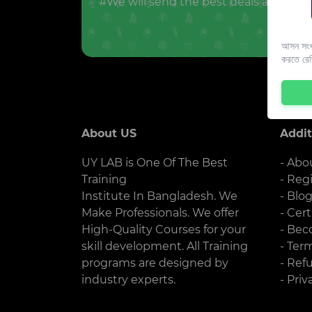
#We will send the best deals and offer
আসন সংখ্
করতে রে
About US
Addit
UY LAB is One Of The Best
- Abo
Training
- Reg
Institute In Bangladesh. We
- Blo
Make Professionals. We offer
- Cert
High-Quality Courses for your
- Bec
skill development. All Training
- Ter
programs are designed by
- Ref
industry experts.
- Priv