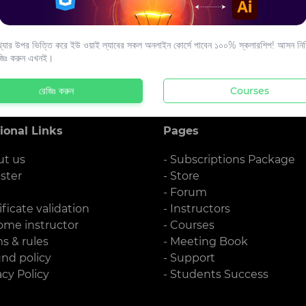
s to your email.
যার উপর ভিত্তি করে ইউ ওয়াই ল্যাবের সকল অনলাইন কোর্সে পাবেন ১০০% স্কলারশিপ! আসন নিশ্
জিঃ করুন এখনই।
রেজিঃ করুন
Courses
ional Links
Pages
ut us
- Subscriptions Package
ister
- Store
g
- Forum
ificate validation
- Instructors
ome instructor
- Courses
ms & rules
- Meeting Book
und policy
- Support
acy Policy
- Students Success