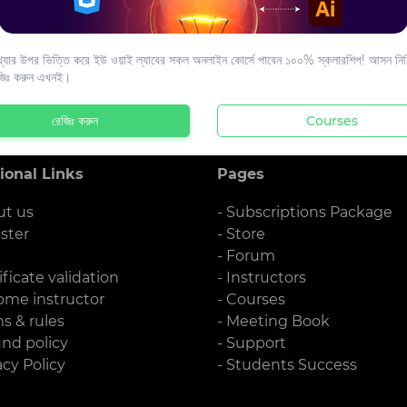
s to your email.
যার উপর ভিত্তি করে ইউ ওয়াই ল্যাবের সকল অনলাইন কোর্সে পাবেন ১০০% স্কলারশিপ! আসন নিশ্
জিঃ করুন এখনই।
রেজিঃ করুন
Courses
ional Links
Pages
ut us
- Subscriptions Package
ister
- Store
g
- Forum
ificate validation
- Instructors
ome instructor
- Courses
ms & rules
- Meeting Book
und policy
- Support
acy Policy
- Students Success