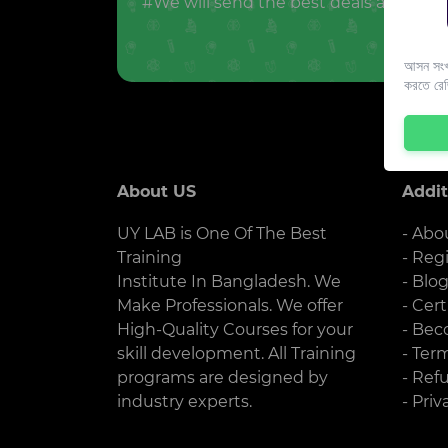
#We will send the best deals and offer
আসন সংখ্
করতে রে
About US
Addit
UY LAB is One Of The Best
- Abo
Training
- Reg
Institute In Bangladesh. We
- Blo
Make Professionals. We offer
- Cert
High-Quality Courses for your
- Bec
skill development. All Training
- Ter
programs are designed by
- Ref
industry experts.
- Priv