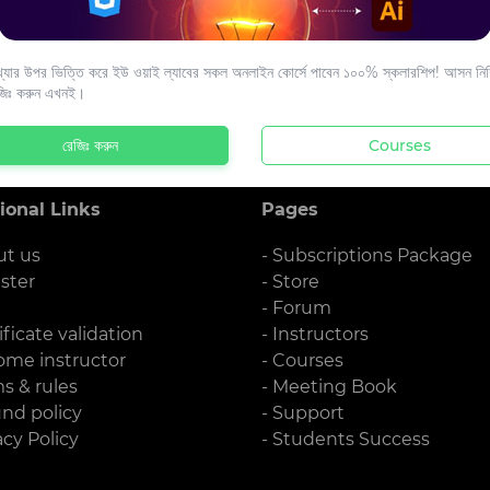
s to your email.
যার উপর ভিত্তি করে ইউ ওয়াই ল্যাবের সকল অনলাইন কোর্সে পাবেন ১০০% স্কলারশিপ! আসন নিশ্
জিঃ করুন এখনই।
রেজিঃ করুন
Courses
ional Links
Pages
ut us
- Subscriptions Package
ister
- Store
g
- Forum
ificate validation
- Instructors
ome instructor
- Courses
ms & rules
- Meeting Book
und policy
- Support
acy Policy
- Students Success