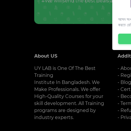
#We will send the best deals and offer
আসন সংখ্
করতে রে
About US
Addit
UY LAB is One Of The Best
- Abo
Training
- Reg
Institute In Bangladesh. We
- Blo
Make Professionals. We offer
- Cert
High-Quality Courses for your
- Bec
skill development. All Training
- Ter
programs are designed by
- Ref
industry experts.
- Priv