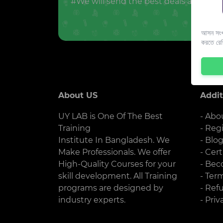
#We will send the best deals and offer
আসন সংখ্
করতে রে
About US
Addit
UY LAB is One Of The Best
- Abo
Training
- Reg
Institute In Bangladesh. We
- Blo
Make Professionals. We offer
- Cert
High-Quality Courses for your
- Bec
skill development. All Training
- Ter
programs are designed by
- Ref
industry experts.
- Priv