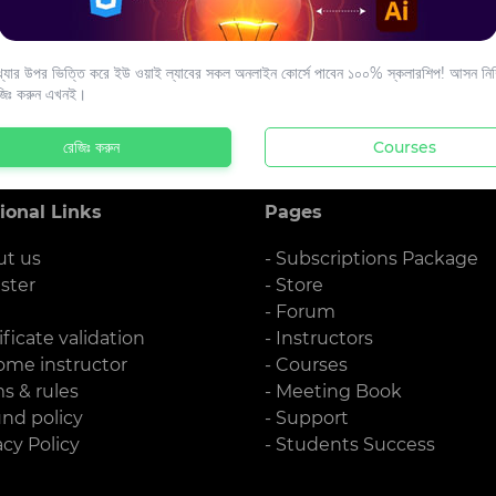
s to your email.
যার উপর ভিত্তি করে ইউ ওয়াই ল্যাবের সকল অনলাইন কোর্সে পাবেন ১০০% স্কলারশিপ! আসন নিশ্
জিঃ করুন এখনই।
রেজিঃ করুন
Courses
ional Links
Pages
ut us
- Subscriptions Package
ister
- Store
g
- Forum
ificate validation
- Instructors
ome instructor
- Courses
ms & rules
- Meeting Book
und policy
- Support
acy Policy
- Students Success