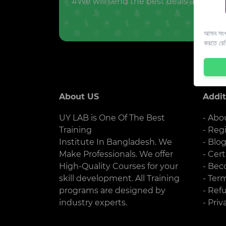
#We will send the best deals and offer
আসন সংখ্
করতে রে
About US
Addit
UY LAB is One Of The Best
- Abo
Training
- Reg
Institute In Bangladesh. We
- Blo
Make Professionals. We offer
- Cert
High-Quality Courses for your
- Bec
skill development. All Training
- Ter
programs are designed by
- Ref
industry experts.
- Priv