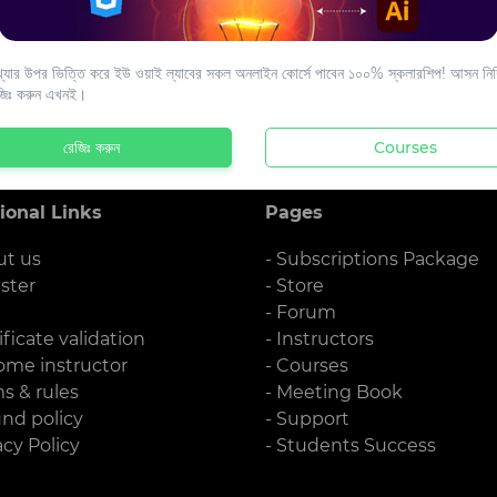
s to your email.
যার উপর ভিত্তি করে ইউ ওয়াই ল্যাবের সকল অনলাইন কোর্সে পাবেন ১০০% স্কলারশিপ! আসন নিশ্
জিঃ করুন এখনই।
রেজিঃ করুন
Courses
ional Links
Pages
ut us
- Subscriptions Package
ister
- Store
g
- Forum
ificate validation
- Instructors
ome instructor
- Courses
ms & rules
- Meeting Book
und policy
- Support
acy Policy
- Students Success